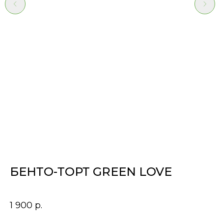
БЕНТО-ТОРТ GREEN LOVE
Т
И
ца
1 900
р.
2,5