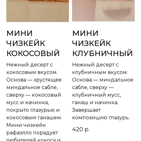
МИНИ
МИНИ
ЧИЗКЕЙК
ЧИЗКЕЙК
КОКОСОВЫЙ
КЛУБНИЧНЫЙ
Нежный десерт с
Нежный десерт с
кокосовым вкусом.
клубничным вкусом.
Основа — хрустящее
Основа — миндальное
миндальное сабле,
сабле, сверху —
сверху — кокосовый
клубничный мусс,
мусс и начинка,
ганаш и начинка.
покрыто глазурью и
Завершает
кокосовым ганашем.
композицию глазурь.
Мини чизкейк
420
р.
рафаэлло порадует
любителей кокоса и