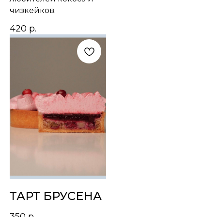
чизкейков.
420
р.
ТАРТ БРУСЕНА
350
р.