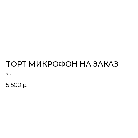
ТОРТ МИКРОФОН НА ЗАКАЗ
К
2 кг
Цен
5 500
р.
11