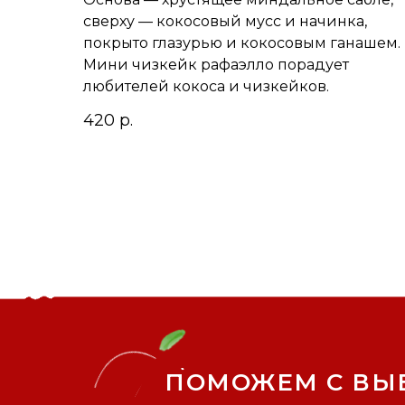
сверху — кокосовый мусс и начинка,
покрыто глазурью и кокосовым ганашем.
Мини чизкейк рафаэлло порадует
любителей кокоса и чизкейков.
420
р.
ПОМОЖЕМ С ВЫ