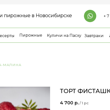
 и пирожные в Новосибирске
+ 7
Пирожные
Куличи на Пасху
есерты
Завтраки
А-МАЛИНА
ТОРТ ФИСТАШ
4 700
р.
/
1 pc