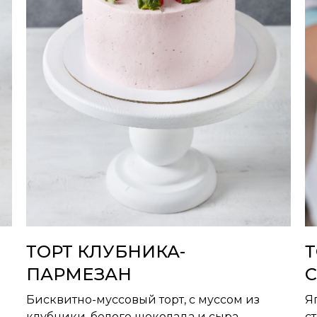
ТОРТ КЛУБНИКА-
Т
ПАРМЕЗАН
Бисквитно-муссовый торт, с муссом из
Я
клубники, белого шоколада и сыра
с