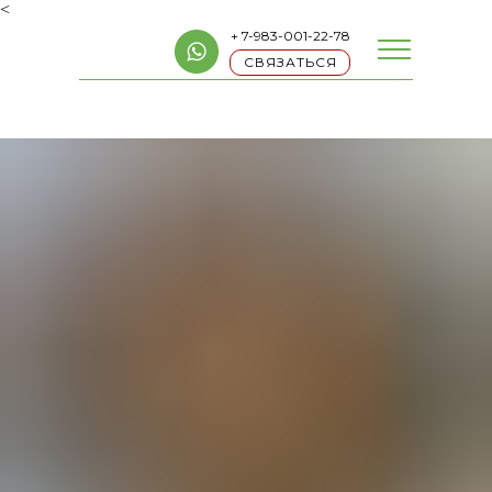
<
+ 7-983-001-22-78
СВЯЗАТЬСЯ