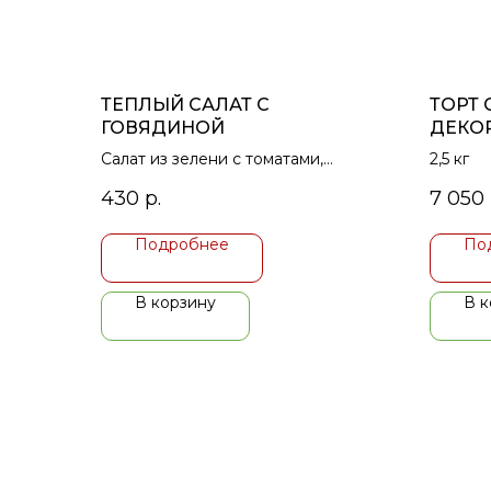
ТЕПЛЫЙ САЛАТ С
ТОРТ
ГОВЯДИНОЙ
ДЕКО
Салат из зелени с томатами,
2,5 кг
поджаренный красный болгарский
430
р.
7 050
перец и поджаренная говядина
Подробнее
По
В корзину
В к