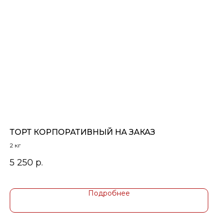
ТОРТ КОРПОРАТИВНЫЙ НА ЗАКАЗ
М
2 кг
18
то
5 250
р.
4
Подробнее