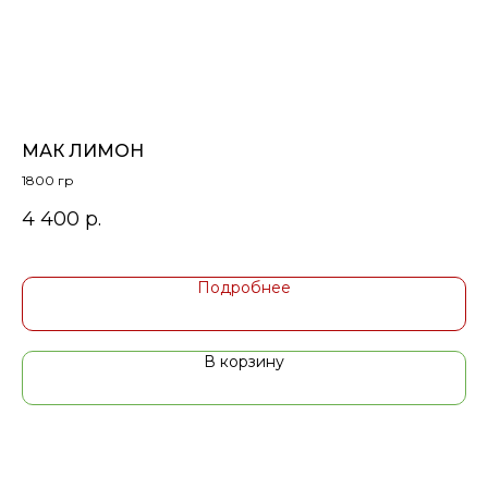
Й
МАК ЛИМОН
К
1800 гр
4 400
р.
1 
Подробнее
В корзину