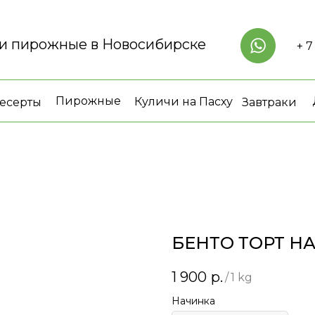
 и пирожные в Новосибирске
+ 7
Пирожные
Куличи на Пасху
есерты
Завтраки
БЕНТО ТОРТ НА
1 900
р.
/
1 kg
Начинка