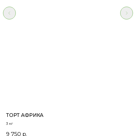
ТОРТ АФРИКА
К
3 кг
Ов
9 750
р.
31
*я