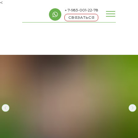
<
+ 7-983-001-22-78
СВЯЗАТЬСЯ