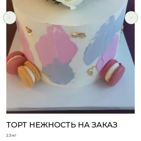
ТОРТ НЕЖНОСТЬ НА ЗАКАЗ
Ф
В
2,5 кг