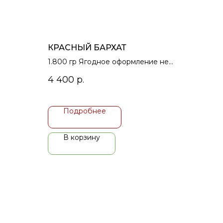
КРАСНЫЙ БАРХАТ
1.800 гр Ягодное оформление не
входит в стоимость
4 400
р.
торта,обговаривается и
оплачивается отдельно.
Подробнее
В корзину