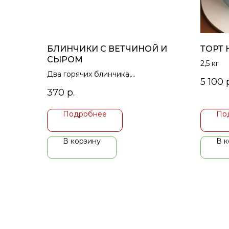
БЛИНЧИКИ С ВЕТЧИНОЙ И
ТОРТ 
СЫРОМ
2,5 кг
Два горячих блинчика,
5 100
фаршированные ветчиной и сыром,
370
р.
подаются со сметаной
Подробнее
По
В корзину
В к