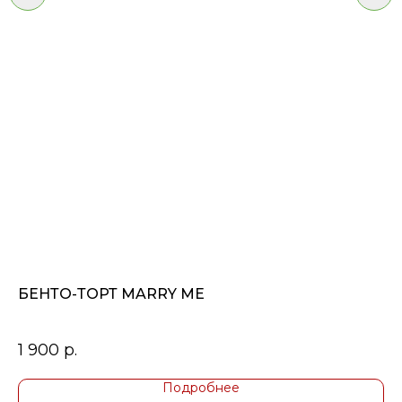
БЕНТО-ТОРТ MARRY ME
Д
го
1 900
р.
3
Подробнее